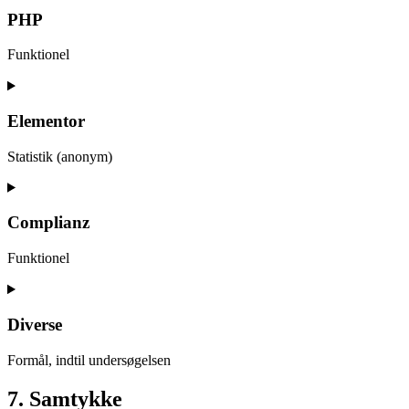
service
PHP
automattic
Funktionel
Consent
to
service
Elementor
php
Statistik (anonym)
Consent
to
service
Complianz
elementor
Funktionel
Consent
to
service
Diverse
complianz
Formål, indtil undersøgelsen
Consent
7. Samtykke
to