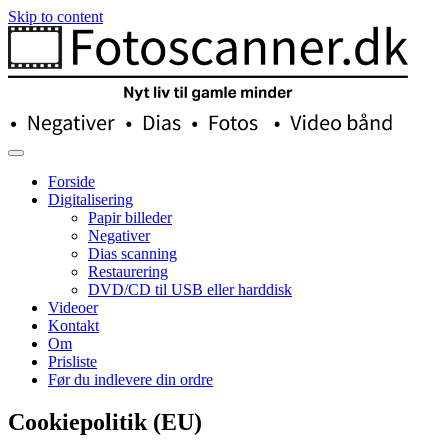
Skip to content
Nyt liv til gamle minder
Fotoscanner.dk – Nyt liv til gamle minder
Forside
Digitalisering
Papir billeder
Negativer
Dias scanning
Restaurering
DVD/CD til USB eller harddisk
Videoer
Kontakt
Om
Prisliste
Før du indlevere din ordre
Cookiepolitik (EU)