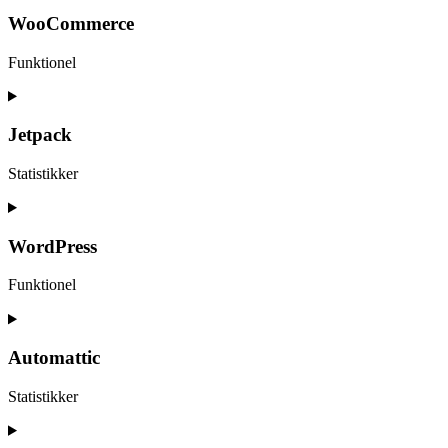
WooCommerce
Funktionel
Consent
to
service
Jetpack
woocommerce
Statistikker
Consent
to
service
WordPress
jetpack
Funktionel
Consent
to
service
Automattic
wordpress
Statistikker
Consent
to