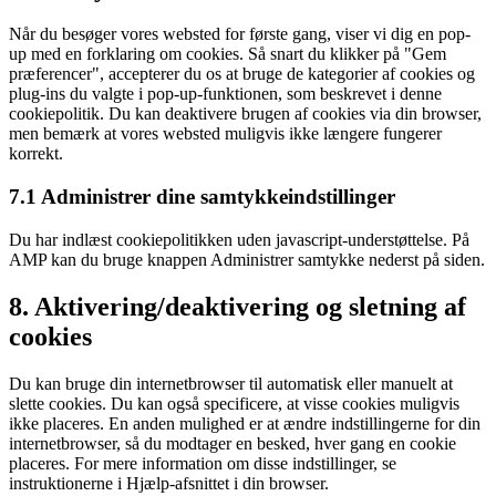
service
Når du besøger vores websted for første gang, viser vi dig en pop-
diverse
up med en forklaring om cookies. Så snart du klikker på "Gem
præferencer", accepterer du os at bruge de kategorier af cookies og
plug-ins du valgte i pop-up-funktionen, som beskrevet i denne
cookiepolitik. Du kan deaktivere brugen af ​​cookies via din browser,
men bemærk at vores websted muligvis ikke længere fungerer
korrekt.
7.1 Administrer dine samtykkeindstillinger
Du har indlæst cookiepolitikken uden javascript-understøttelse. På
AMP kan du bruge knappen Administrer samtykke nederst på siden.
8. Aktivering/deaktivering og sletning af
cookies
Du kan bruge din internetbrowser til automatisk eller manuelt at
slette cookies. Du kan også specificere, at visse cookies muligvis
ikke placeres. En anden mulighed er at ændre indstillingerne for din
internetbrowser, så du modtager en besked, hver gang en cookie
placeres. For mere information om disse indstillinger, se
instruktionerne i Hjælp-afsnittet i din browser.