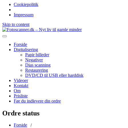
Cookiepolitik
Impressum
Skip to content
Nyt liv til gamle minder
Fotoscanner.dk – Nyt liv til gamle minder
Forside
Digitalisering
Papir billeder
Negativer
Dias scanning
Restaurering
DVD/CD til USB eller harddisk
Videoer
Kontakt
Om
Prisliste
Før du indlevere din ordre
Ordre status
Forside
/