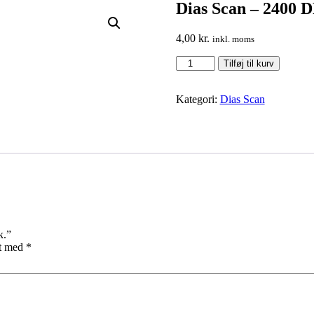
Dias Scan – 2400 DP
4,00
kr.
inkl. moms
Dias
Tilføj til kurv
Scan
-
2400
Kategori:
Dias Scan
DPI
-
500
–
2500
stk.
antal
k.”
et med
*