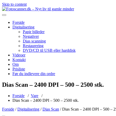
Skip to content
Nyt liv til gamle minder
Fotoscanner.dk – Nyt liv til gamle minder
Forside
Digitalisering
Papir billeder
Negativer
Dias scanning
Restaurering
DVD/CD til USB eller harddisk
Videoer
Kontakt
Om
Prisliste
Før du indlevere din ordre
Dias Scan – 2400 DPI – 500 – 2500 stk.
Forside
/
Vare
/
Dias Scan – 2400 DPI – 500 – 2500 stk.
Forside
/
Digitalisering
/
Dias Scan
/ Dias Scan – 2400 DPI – 500 – 2